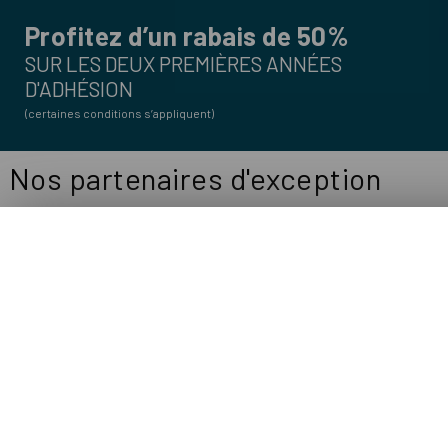
Profitez d’un rabais de 50%
SUR LES DEUX PREMIÈRES ANNÉES
D'ADHÉSION
(certaines conditions s’appliquent)
Nos partenaires d'exception
Le 18 février 2026, l'AQEI et l'ACRGTQ ont fusio
entité s'appellant ACRGTQ (Association des co
grands travaux du Québe
Pour plus d'informations, visite
ACRGTQ – Construction, génie civil et