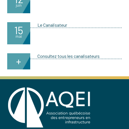
juin
Le Canalisateur
15
mai
Consultez tous les canalisateurs
+