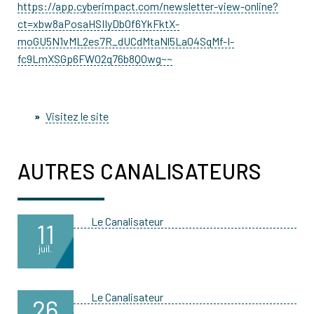
https://app.cyberimpact.com/newsletter-view-online?
ct=xbw8aPosaHSIIyDbOf6YkFktX-
moGU5N1vML2es7R_dUCdMtaNl5La04SqMf-I-
fc9LmXSGp6FW02q76b8Q0wg~~
Visitez le site
AUTRES CANALISATEURS
Le Canalisateur
11
juil.
Le Canalisateur
26