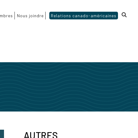
mbres
Nous joindre
Relations canado-américaines
AUTRES