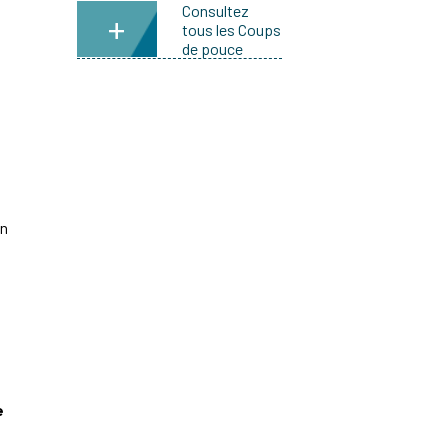
Consultez
+
tous les Coups
de pouce
on
e