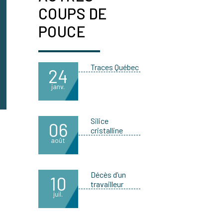
COUPS DE
POUCE
Traces Québec
24
janv.
Silice
06
cristalline
août
Décès d’un
10
travailleur
juil.