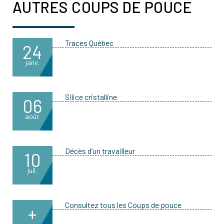
AUTRES COUPS DE POUCE
Traces Québec
24
janv.
Silice cristalline
06
août
Décès d’un travailleur
10
juil.
Consultez tous les Coups de pouce
+