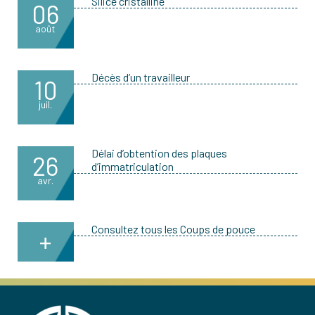
Silice cristalline
06
août
Décès d’un travailleur
10
juil.
Délai d’obtention des plaques
26
d’immatriculation
avr.
Consultez tous les Coups de pouce
+