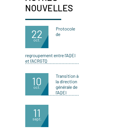
NOUVELLES
Protocole
22
de
oct.
regroupement entre l’AQEI
et l’ACRGTQ
Transition à
10
la direction
générale de
oct.
l’AQEI
11
sept.