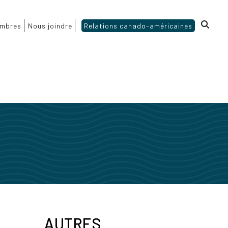
mbres
Nous joindre
Relations canado-américaines
AUTRES