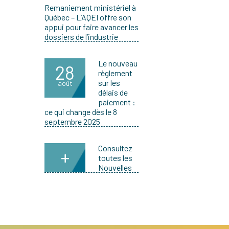
Remaniement ministériel à
Québec – L’AQEI offre son
appui pour faire avancer les
dossiers de l’industrie
Le nouveau
28
règlement
sur les
août
délais de
paiement :
ce qui change dès le 8
septembre 2025
Consultez
+
toutes les
Nouvelles