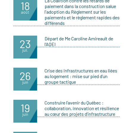
La Coalition contre les retards de
18
paiement dans la construction salue
l'adoption du Règlement sur les
août
paiements et le règlement rapides des
différends
Départ de Me Caroline Amireault de
23
l’AQEI
juil.
Crise des infrastructures en eau liées
26
au logement : mise sur pied d’un
groupe tactique
juin
Construire l’avenir du Québec :
19
collaboration, innovation et résilience
au cœur des projets d’infrastructure
juin