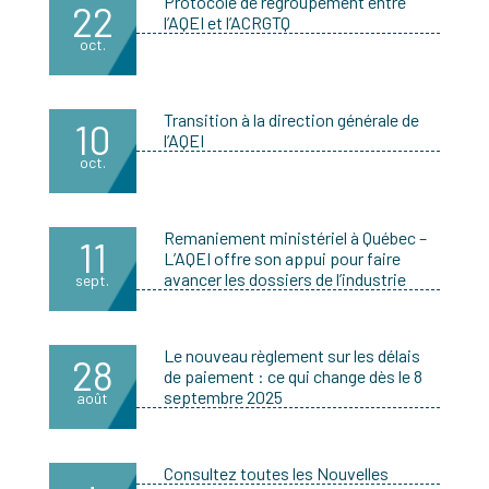
Protocole de regroupement entre
22
l’AQEI et l’ACRGTQ
oct.
Transition à la direction générale de
10
l’AQEI
oct.
Remaniement ministériel à Québec –
11
L’AQEI offre son appui pour faire
avancer les dossiers de l’industrie
sept.
Le nouveau règlement sur les délais
28
de paiement : ce qui change dès le 8
septembre 2025
août
Consultez toutes les Nouvelles